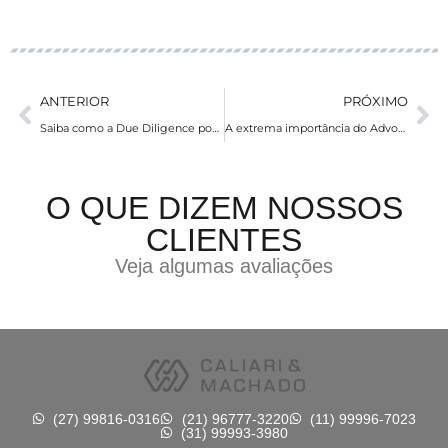
ANTERIOR
PRÓXIMO
Saiba como a Due Diligence pode te ajudar na compra e venda de imóvel
A extrema importância do Advogado na hora da compra e venda do seu imóvel
O QUE DIZEM NOSSOS
CLIENTES
Veja algumas avaliações
(27) 99816-0316
(21) 96777-3220
(11) 99996-7023
(31) 99993-3980