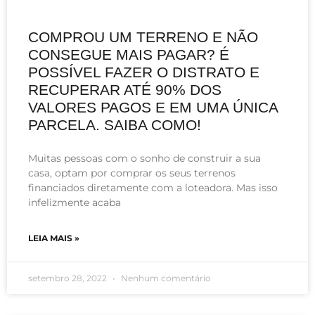
COMPROU UM TERRENO E NÃO
CONSEGUE MAIS PAGAR? É
POSSÍVEL FAZER O DISTRATO E
RECUPERAR ATÉ 90% DOS
VALORES PAGOS E EM UMA ÚNICA
PARCELA. SAIBA COMO!
Muitas pessoas com o sonho de construir a sua
casa, optam por comprar os seus terrenos
financiados diretamente com a loteadora. Mas isso
infelizmente acaba
LEIA MAIS »
setembro 28, 2022
Nenhum comentário