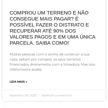
COMPROU UM TERRENO E NÃO
CONSEGUE MAIS PAGAR? É
POSSÍVEL FAZER O DISTRATO E
RECUPERAR ATÉ 90% DOS
VALORES PAGOS E EM UMA ÚNICA
PARCELA. SAIBA COMO!
Muitas pessoas com o sonho de construir a sua
casa, optam por comprar os seus terrenos
financiados diretamente com a loteadora. Mas isso
infelizmente acaba
LEIA MAIS »
setembro 28, 2022
Nenhum comentário